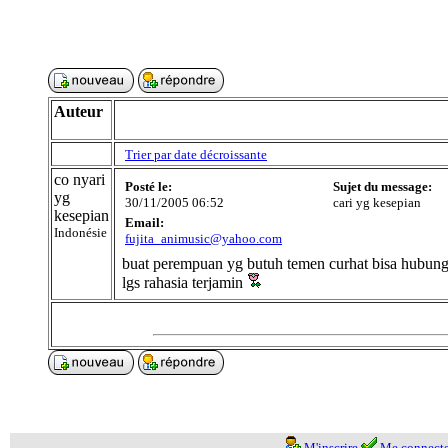
Auteur
Trier par date décroissante
co nyari
Posté le:
Sujet du message:
yg
30/11/2005 06:52
cari yg kesepian
kesepian
Email:
Indonésie
fujita_animusic@yahoo.com
buat perempuan yg butuh temen curhat bisa hubung
lgs rahasia terjamin
M'inscrire
Me connecte