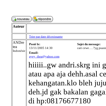
Auteur
Trier par date décroissante
ANDre
Posté le:
Sujet du message:
tea
13/11/2005 14:30
cari cewe......?yg puas
Indonésie
Email:
ayey_thea@yahoo.com
hiiiii..gw andri.skrg in
atau apa aja dehh.asal 
kehangatan.klo bleh juj
deh.jd gak bakalan gaga
di hp:08176677180