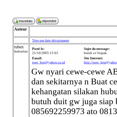
Auteur
Trier par date décroissante
ruben
Posté le:
Sujet du message:
Indonésie
21/10/2005 15:03
butuh ce' bispak
Email:
Site Internet:
roee_ben@yahoo.co.id
http://roee_ben@yaho
Gw nyari cewe-cewe 
dan sekitarnya n Buat 
kehangatan silakan hu
butuh duit gw juga siap
085692259973 ato 0813