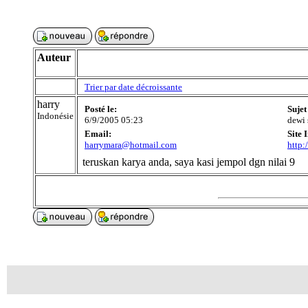
Auteur
Trier par date décroissante
harry
Posté le:
Sujet
Indonésie
6/9/2005 05:23
dewi 
Email:
Site 
harrymara@hotmail.com
http:
teruskan karya anda, saya kasi jempol dgn nilai 9