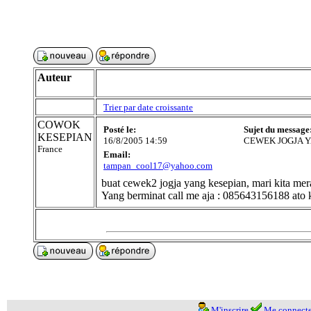
Auteur
Trier par date croissante
COWOK
Posté le:
Sujet du message
KESEPIAN
16/8/2005 14:59
CEWEK JOGJA 
France
Email:
tampan_cool17@yahoo.com
buat cewek2 jogja yang kesepian, mari kita 
Yang berminat call me aja : 085643156188 ato 
M'inscrire
Me connecte