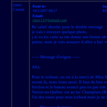
yanic
Posté le:
Su
Canada
16/1/2007 08:27
RE:
Email:
cinay12@hotmail.com
Re salut! desoler pour le double message
je vais t envoyer quelque photo.
j ai vu les carte sa me donne une bonne ide
patins, mais je vais aissayer d allez a bay 
----- Message d'origine -----
Allo,
Pour le iceboat, on est à la merci de Miss 
seront là, nous irons aussi. Il faut du bon 
friction et le bateau avance peu ou pas vite
Venise-en-Québec est au lac Champlain (Bai
J'ai des roues pour mon iceboat mais je ne l'
----- Message d'origine -----