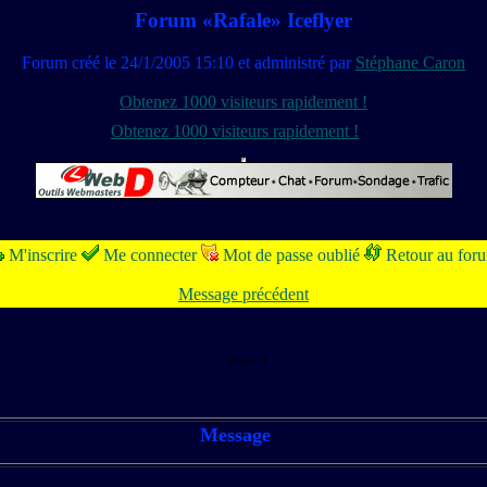
Forum «Rafale» Iceflyer
Forum créé le 24/1/2005 15:10 et administré par
Stéphane Caron
Obtenez 1000 visiteurs rapidement !
Obtenez 1000 visiteurs rapidement !
M'inscrire
Me connecter
Mot de passe oublié
Retour au for
Message précédent
Pages:
1
Message