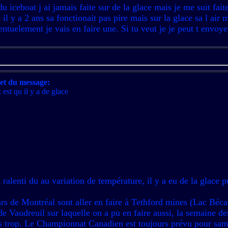
u iceboat j ai jamais faite sur de la glace mais je me suit fai
s il y a 2 ans sa fonctionait pas pire mais sur la glace sa l air
ventuelement je vais en faire une. Si tu veut je je peut t envoy
et du message:
 est qu il y a de glace
alenti du au variation de température, il y a eu de la glace p
ars de Montréal sont aller en faire à Tethford mines (Lac Béca
 de Vaudreuil sur laquelle on a pu en faire aussi, la semaine d
pas trop. Le Championnat Canadien est toujours prévu pour sa