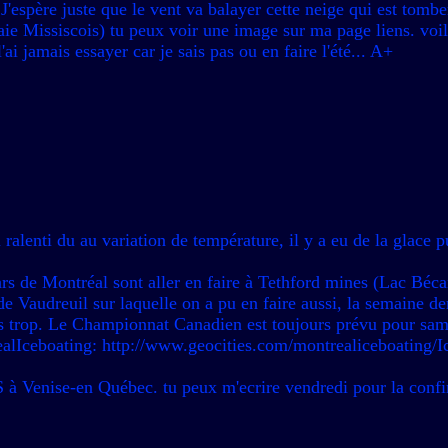
.J'espère juste que le vent va balayer cette neige qui est tomb
e Missiscois) tu peux voir une image sur ma page liens. voil
ai jamais essayer car je sais pas ou en faire l'été... A+
alenti du au variation de température, il y a eu de la glace p
ars de Montréal sont aller en faire à Tethford mines (Lac Béca
 de Vaudreuil sur laquelle on a pu en faire aussi, la semaine d
pas trop. Le Championnat Canadien est toujours prévu pour sa
trealIceboating: http://www.geocities.com/montrealiceboating/
S à Venise-en Québec. tu peux m'ecrire vendredi pour la confi