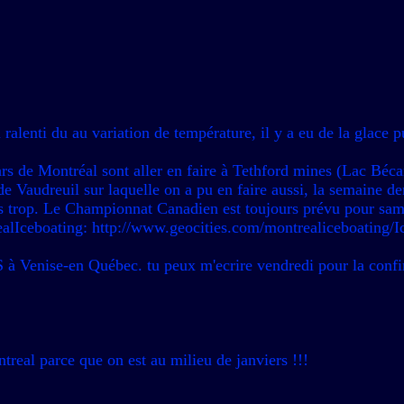
alenti du au variation de température, il y a eu de la glace p
ars de Montréal sont aller en faire à Tethford mines (Lac Béca
 de Vaudreuil sur laquelle on a pu en faire aussi, la semaine d
pas trop. Le Championnat Canadien est toujours prévu pour sa
trealIceboating: http://www.geocities.com/montrealiceboating/
S à Venise-en Québec. tu peux m'ecrire vendredi pour la confi
ntreal parce que on est au milieu de janviers !!!