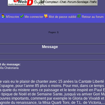
M'inscrire
Me connecter
Mot de passe oublié
Retour au forum
Pages:
1
Message
t du message:
lla Oratoriana
t je vais eu le plaisir de chanter avec 15 anées la Cantate Libe
Espagne, pour l'anne 85 plus o moins. Pour moi, dans ce temps 
a quete du mistere vers ce paissage et le texte inspiré en Paul E
 tipique de Noël et de Semaine Sante, jusquá va arriver Gori Ma
s ouvres importants, comment par exemple le Gloria de Vivaldi e
gnole du renaissance, la Misa Quarti Toni, de T.L. de Victoria,..