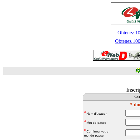
Obtenez 100
Obtenez 1000
Inscr
Choi
* do
*
Nom d'usager
*
Mot de passe
*
Confirmer votre
mot de passe