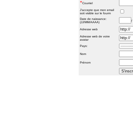
*
Courriel
J'accepte que mon email
soit visible sur le fourm
Date de naissance:
/
(JJ/MM/AAAA)
Adresse web
Adresse web de votre
avatar
Pays:
Nom
Prénom