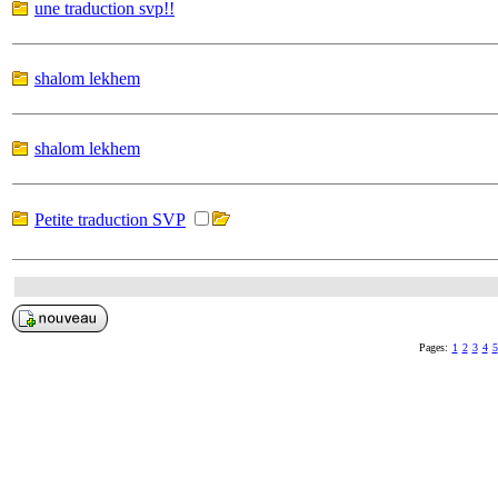
une traduction svp!!
shalom lekhem
shalom lekhem
Petite traduction SVP
Pages:
1
2
3
4
5