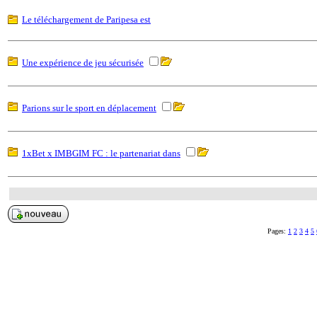
Le téléchargement de Paripesa est
Une expérience de jeu sécurisée
Parions sur le sport en déplacement
1xBet x IMBGIM FC : le partenariat dans
Pages:
1
2
3
4
5